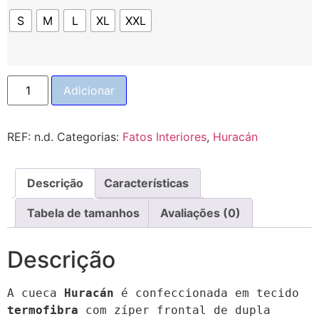
S
M
L
XL
XXL
Adicionar
REF:
n.d.
Categorias:
Fatos Interiores
,
Huracán
Descrição
Características
Tabela de tamanhos
Avaliações (0)
Descrição
A cueca 
Huracán
 é confeccionada em tecido 
termofibra
 com zíper frontal de dupla 